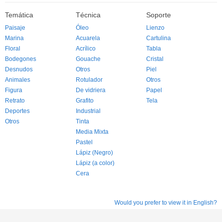
Temática
Técnica
Soporte
Paisaje
Óleo
Lienzo
Marina
Acuarela
Cartulina
Floral
Acrílico
Tabla
Bodegones
Gouache
Cristal
Desnudos
Otros
Piel
Animales
Rotulador
Otros
Figura
De vidriera
Papel
Retrato
Grafito
Tela
Deportes
Industrial
Otros
Tinta
Media Mixta
Pastel
Lápiz (Negro)
Lápiz (a color)
Cera
Would you prefer to view it in English?