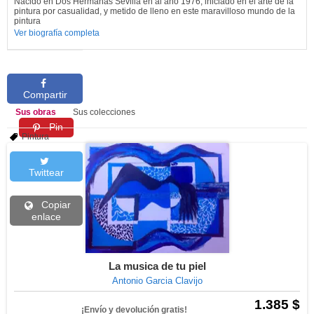
Nacido en Dos Hermanas Sevilla en al año 1976, iniciado en el arte de la
pintura por casualidad, y metido de lleno en este maravilloso mundo de la
pintura
Ver biografía completa
Compartir
Sus obras
Sus colecciones
Pin
Pintura
Twittear
Copiar
enlace
La musica de tu piel
Antonio Garcia Clavijo
1.385 $
¡Envío y devolución gratis!